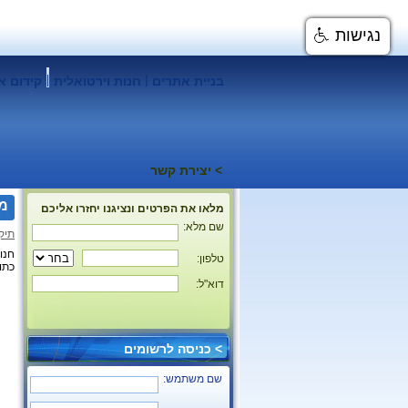
נגישות
|
בניית אתרים
חנות וירטואלית
קידום א
> יצירת קשר
מת
מלאו את הפרטים ונציגנו יחזרו אליכם
שם מלא:
תיק
חנו
טלפון:
כתו
דוא"ל:
> כניסה לרשומים
שם משתמש: