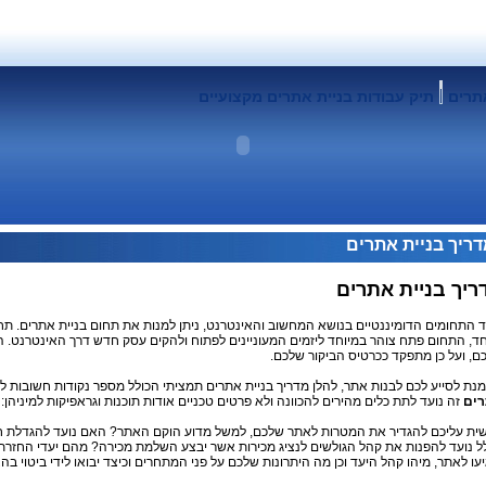
תרים
תיק עבודות בניית אתרים מקצועיים
ריך בניית אתרים
ריך בניית אתרים
 התחומים הדומיננטיים בנושא המחשוב והאינטרנט, ניתן למנות את תחום בניית אתרים. תח
ד, התחום פתח צוהר במיוחד ליזמים המעוניינים לפתוח ולהקים עסק חדש דרך האינטרנט.
ם, ועל כן מתפקד ככרטיס הביקור שלכם.
מנת לסייע לכם לבנות אתר, להלן מדריך בניית אתרים תמציתי הכולל מספר נקודות חשובות 
ים
זה נועד לתת כלים מהירים להכוונה ולא פרטים טכניים אודות תוכנות וגראפיקות למיניהן:
ית עליכם להגדיר את המטרות לאתר שלכם, למשל מדוע הוקם האתר? האם נועד להגדלת חשי
ל נועד להפנות את קהל הגולשים לנציג מכירות אשר יבצע השלמת מכירה? מהם יעדי החזר
יעו לאתר, מיהו קהל היעד וכן מה היתרונות שלכם על פני המתחרים וכיצד יבואו לידי ביטוי ב