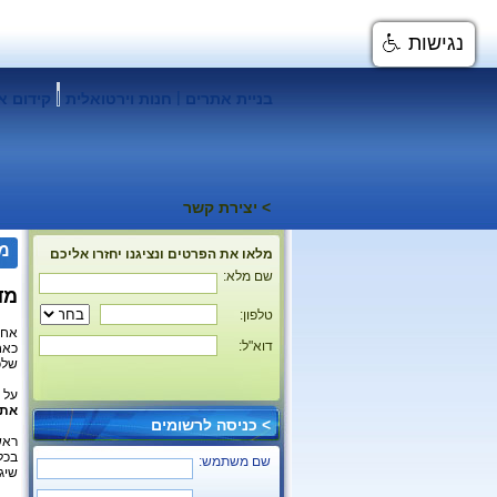
נגישות
|
בניית אתרים
חנות וירטואלית
קידום א
> יצירת קשר
מד
מלאו את הפרטים ונציגנו יחזרו אליכם
שם מלא:
מד
טלפון:
אחד
דוא"ל:
כאח
שלכ
על 
אתר
> כניסה לרשומים
ראש
בכל
שם משתמש:
שיג