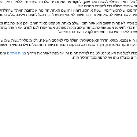
 שלב תמיד מומלץ לעשות סקר שוק, ולסקור את המתחרים שלכם באינטרנט, וללמוד כיצד הם מ
ור שיתופי פעולה כדי למקסם מטרות אלו.
ר מכן יש לרכוש דומיין ושטח איחסון. דומיין זהו שם האתר, קרי מהיא כתובת האתר שהקלדתו 
היה קשור בשמו לנושא האתר, דבר העוזר למנועי חיפוש לרבות גוגל להפנות אליכם גולשים מ
 נוסף ולא פחות חשוב הוא איזה תוכן ישולב באתר. הטקסט מאוד חשוב, ולכן אופן כתיבתו וכן 
ה כדי להימנע משגיאות כתיב תוך שילוב מילות מפתח, אשר יעזרו לכם לקדם את האתר בתח
בה לאופן הפרסום וחשיפתו לקהל היעד הפוטנציאלי.
ן הוא נמצא, מהיא הדרך האופטימלית והזולה כדי למקסם חשיפה, ולכן מומלץ לעשות שימוש ב
 להתמקד במטרה זו, תוך השמת דגש במיקום הגבוהה ביותר תחת מילים אלו במנועי החיפוש.
ידו לנצל את האינטרנט לטובת למידת תחום זה, על מנת לאתר את מדריך
בניית אתרים
שימו
רים
מוצלח ניתן אף להנות מכל ההליך הזה.